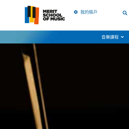
跳
到
我的賬戶
內
容
開啟M
音樂課程