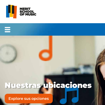
Ir
al
contenido
Nuestras ubicaciones
Explore sus opciones