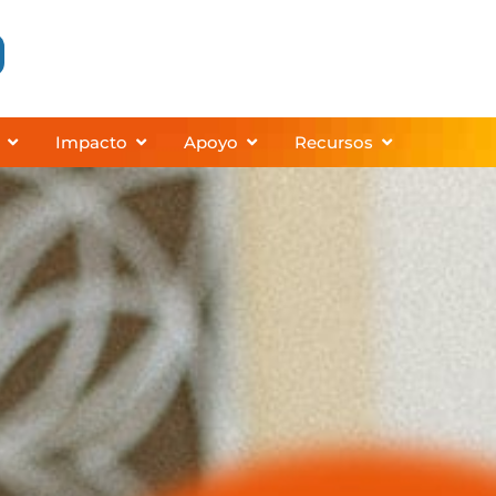
 Programs
Abrir About
Abrir Impact
Abrir Support
Abrir Resourc
Impacto
Apoyo
Recursos