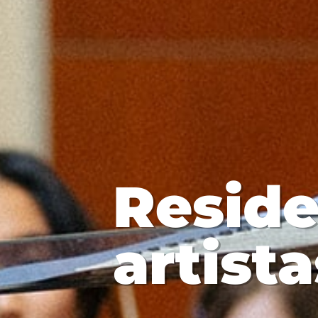
Reside
artista