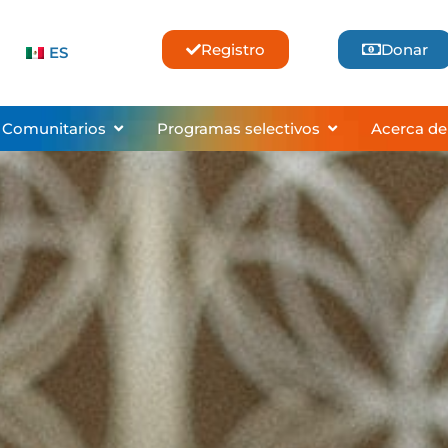
Registro
Donar
ES
ses & Lessons
Abrir Community Programs
Abrir Selective
 Comunitarios
Programas selectivos
Acerca de