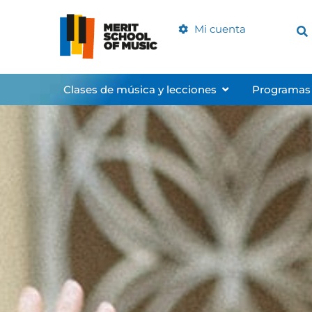
Ir
al
Mi cuenta
contenido
Abrir Music Clas
Clases de música y lecciones
Programas