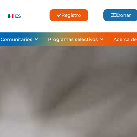
Registro
Donar
ES
ses & Lessons
Abrir Community Programs
Abrir Selective
 Comunitarios
Programas selectivos
Acerca de