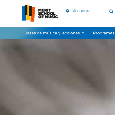
Ir
al
Mi cuenta
contenido
Abrir Music Clas
Clases de música y lecciones
Programas