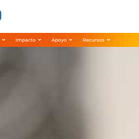
 Programs
Abrir About
Abrir Impact
Abrir Support
Abrir Resourc
Impacto
Apoyo
Recursos